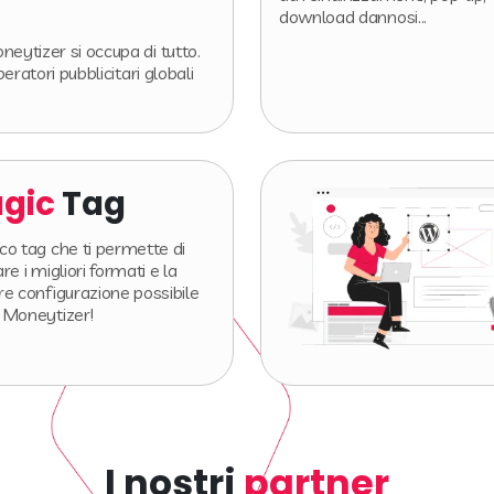
download dannosi...
eytizer si occupa di tutto.
eratori pubblicitari globali
gic
Tag
co tag che ti permette di
are i migliori formati e la
re configurazione possibile
 Moneytizer!
I nostri
partner