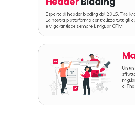
Header
Bidding
Esperto di header bidding dal 2015, The Mon
La nostra piattaforma centralizza tutti gli op
e vi garantisce sempre il miglior CPM.
Ma
Un uni
sfrutt
miglio
di The