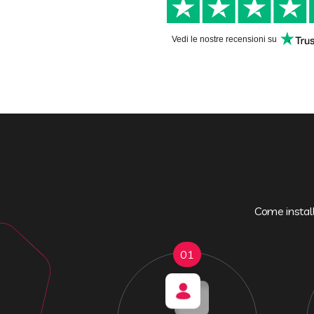
Vedi le nostre recensioni su
Come install
01