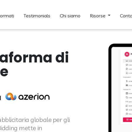
formati
testimonials
chi siamo
risorse
conta
taforma di
ne
a
licitaria globale per gli
Bidding mette in