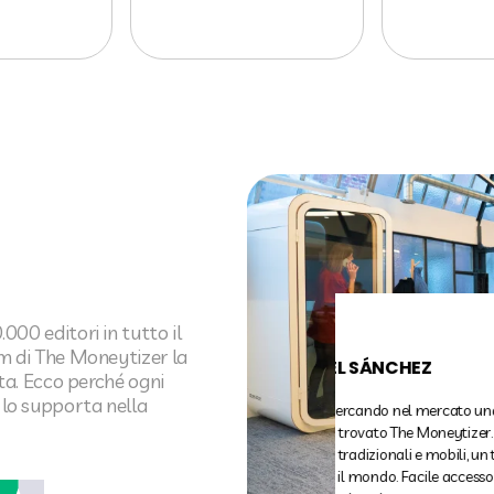
00 editori in tutto il
am di The Moneytizer la
ROBIN MARSH
uta. Ecco perché ogni
lo supporta nella
Abbiamo utilizzato 
e siamo stati più ch
guadagni che abbiam
rapida e semplice e