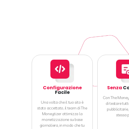
Configurazione
Senza
Co
Facile
Con The Moneyti
Una volta che il tuo sito è
di testare tutt
stato accettato, il team di The
pubblicitarie
Moneytizer ottimizza la
stessa 
monetizzazione su base
giornaliera, in modo che tu