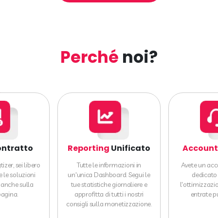
Perché
noi?
ntratto
Reporting
Unificato
Account
zer, sei libero
Tutte le informazioni in
Avete un ac
e le soluzioni
un'unica Dashboard. Segui le
dedicato 
, anche sulla
tue statistiche giornaliere e
l'ottimizzazi
pagina.
approfitta di tutti i nostri
entrate pu
consigli sulla monetizzazione.