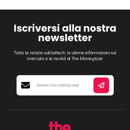
sezioni che potrebbero causare problemi
alla nostra rete di inserzionisti.Non esitate
a chiedere una nuova analisi al nostro
team se pensate che sia stato commesso
Iscriversi alla nostra
un errore in relazione al rifiuto del vostro
sito.
newsletter
Tutte le notizie sull'adtech, le ultime informazioni sul
mercato e le novità di The Moneytizer