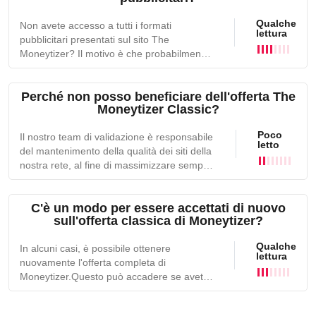
contenuti. Tra questi: streaming, astrologia,
Qualche
Non avete accesso a tutti i formati
siti di incontri, ecc.Tuttavia, The Moneytizer
lettura
pubblicitari presentati sul sito The
offre diversi formati pubblicitari agli editori
Moneytizer? Il motivo è che probabilmente
attraverso la sua offerta "Lite".
siete stati accettati nella nostra rete
"Lite".Infatti, la maggior parte degli
Perché non posso beneficiare dell'offerta The
inserzionisti non desidera che la propria
Moneytizer Classic?
immagine sia associata a determinati tipi di
contenuti. Tra questi: streaming, astrologia,
Poco
Il nostro team di validazione è responsabile
siti di incontri, ecc.Tuttavia, The Moneytizer
letto
del mantenimento della qualità dei siti della
offre diversi formati pubblicitari agli editori
nostra rete, al fine di massimizzare sempre
attraverso l'offerta "Lite".
le richieste degli inserzionisti/marchi che vi
trasmettono.Il nostro team può ritenere che
C'è un modo per essere accettati di nuovo
la categoria di contenuti del vostro sito non
sull'offerta classica di Moneytizer?
corrisponda ai criteri richiesti dai nostri
partner pubblicitari. Questo è il motivo per
Qualche
In alcuni casi, è possibile ottenere
cui siete stati indirizzati all'offerta "Lite".Non
lettura
nuovamente l'offerta completa di
esitate a contattare il nostro team se
Moneytizer.Questo può accadere se avete
desiderate saperne di più sui formati
cambiato radicalmente il contenuto del
pubblicitari di cui potete beneficiare.
vostro sito o se avete rimosso alcune