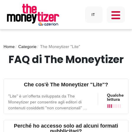
Home
Categorie
The Moneytizer "Lite"
FAQ di The Moneytizer
Che cos'è The Moneytizer "Lite"?
Qualche
"Lite" è un'offerta sviluppata da The
lettura
Moneytizer per consentire agli editori di
contenuti cosiddetti "non convenzionali" di
beneficiare di una monetizzazione
adattata.Infatti, la maggior parte degli
Perché ho accesso solo ad alcuni formati
inserzionisti non desidera che la propria
pubblicitari?
immagine sia associata a determinati tipi di