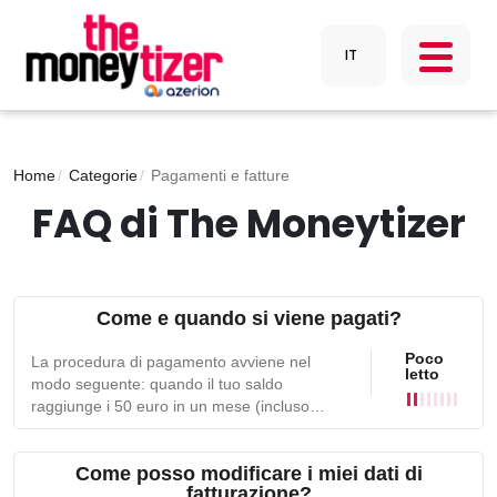
Home
Categorie
Pagamenti e fatture
FAQ di The Moneytizer
Come e quando si viene pagati?
Poco
La procedura di pagamento avviene nel
letto
modo seguente: quando il tuo saldo
raggiunge i 50 euro in un mese (incluso
l'ultimo giorno del mese), un ordine di
fatturazione sarà attivato il 10 del mese
Come posso modificare i miei dati di
successivo. Il pagamento verrà effettuato
fatturazione?
automaticamente tramite bonifico bancario