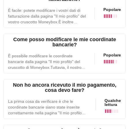
o tramite PayPal (a seconda di quanto
Popolare
È facile: potete modificare i vostri dati di
indicato) 60 giorni dopo l'emissione della
fatturazione dalla pagina "Il mio profilo" del
fattura. La procedura è automatica.
vostro cruscotto Moneybox.È inoltre
possibile modificare il proprio status (da
persona fisica a società, ad esempio) per
Come posso modificare le mie coordinate
adattare le proprie fatture.Per ulteriori
bancarie?
informazioni, contattate il nostro team.
Popolare
È possibile modificare le coordinate
bancarie dalla pagina "Il mio profilo" del
cruscotto di Moneybox.Tuttavia, il nostro
sistema blocca le modifiche tra il 1 e il 10
di ogni mese. I trasferimenti sono
Non ho ancora ricevuto il mio pagamento,
programmati in anticipo e non possono
cosa devo fare?
essere modificati una volta eseguiti.Se
avete un problema urgente, contattate il
Qualche
La prima cosa da verificare è che le
nostro team.
lettura
coordinate bancarie siano state inserite
correttamente nella pagina "Il mio profilo"
della dashboard di Moneybox.I pagamenti
vengono effettuati automaticamente il 10 di