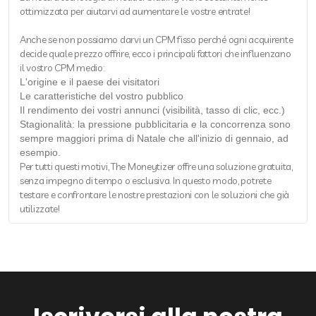
ottimizzata per aiutarvi ad aumentare le vostre entrate!
Anche se non possiamo darvi un CPM fisso perché ogni acquirente
decide quale prezzo offrire, ecco i principali fattori che influenzano
il vostro CPM medio:
L'origine e il paese dei visitatori
Le caratteristiche del vostro pubblico
Il rendimento dei vostri annunci (visibilità, tasso di clic, ecc.)
Stagionalità: la pressione pubblicitaria e la concorrenza sono
sempre maggiori prima di Natale che all'inizio di gennaio, ad
esempio.
Per tutti questi motivi, The Moneytizer offre una soluzione gratuita,
senza impegno di tempo o esclusiva. In questo modo, potrete
testare e confrontare le nostre prestazioni con le soluzioni che già
utilizzate!