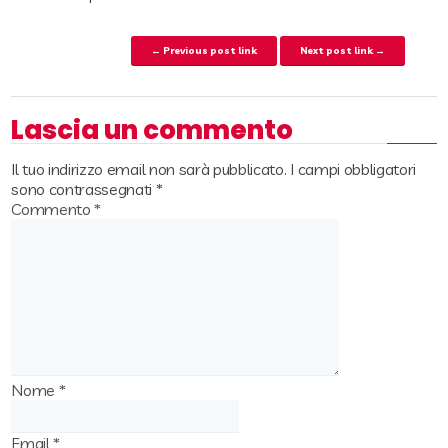
Navigazione articoli
← Previous post link
Next post link →
Lascia un commento
Il tuo indirizzo email non sarà pubblicato.
I campi obbligatori
sono contrassegnati
*
Commento
*
Nome
*
Email
*