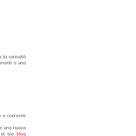
e la curiosità
ionanti o una
e e coerente
re una nuova
e al tuo
blog