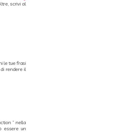
re, scrivi al
 le tue frasi
di rendere il
ction ” nella
uò essere un