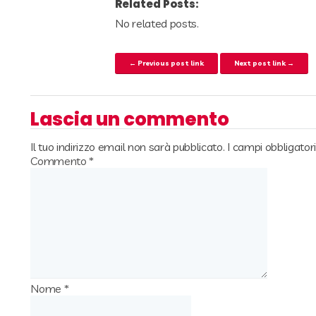
Related Posts:
No related posts.
Navigazione articoli
← Previous post link
Next post link →
Lascia un commento
Il tuo indirizzo email non sarà pubblicato.
I campi obbligato
Commento
*
Nome
*