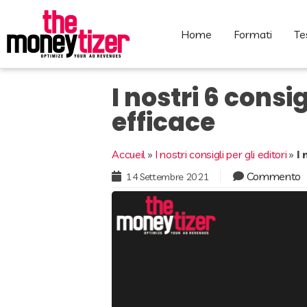
home
formati
t
I nostri 6 consi
efficace
Accueil
»
I nostri consigli per gli editori
»
I 
Commento
14 Settembre 2021