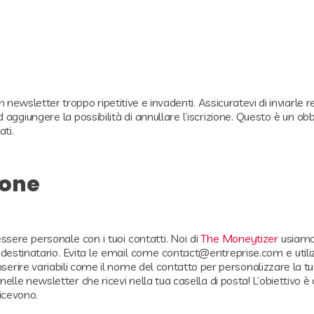
newsletter troppo ripetitive e invadenti. Assicuratevi di inviarle
giungere la possibilità di annullare l’iscrizione. Questo è un obb
ati.
ione
sere personale con i tuoi contatti. Noi di
The Moneytizer
usiamo
l destinatario. Evita le email come contact@entreprise.com e utili
nserire variabili come il nome del contatto per personalizzare la tu
elle newsletter che ricevi nella tua casella di posta! L’obiettivo è 
ricevono.