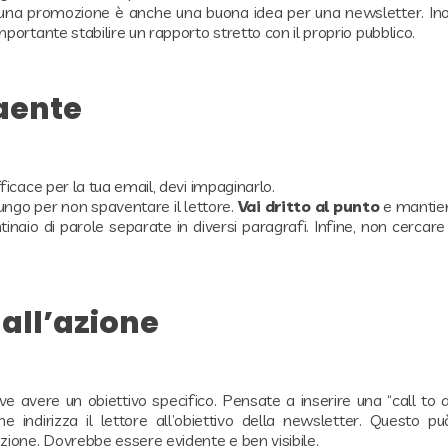
una promozione è anche una buona idea per una newsletter. Inolt
ortante stabilire un rapporto stretto con il proprio pubblico.
aente
icace per la tua email, devi impaginarlo.
ungo per non spaventare il lettore.
Vai dritto al punto
e mantieni
aio di parole separate in diversi paragrafi. Infine, non cercare 
all’azione
 avere un obiettivo specifico. Pensate a inserire una “call to a
 indirizza il lettore all’obiettivo della newsletter. Questo p
ione. Dovrebbe essere evidente e ben visibile.