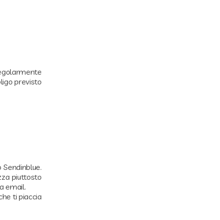
 regolarmente
ligo previsto
 Sendinblue.
zza piuttosto
a email.
che ti piaccia