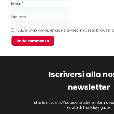
Email
*
Sito web
Salva il mio nome, email e sito web in questo browser
Iscriversi alla n
newsletter
Tutte le notizie sull'adtech, le ultime informazi
novità di The Moneytizer