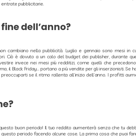
 entrate pubblicitarie.
 fine dell’anno?
n cambiano nella pubblicità. Luglio e gennaio sono mesi in cu
ri. Ciò è dovuto a un calo del budget dei publisher, durante qu
vestire invece nei mesi più redditizi, come quelli che precedon
, il Black Friday… portano a più vendite per gli inserzionisti. Se ha
reoccuparti se il ritmo rallenta all’inizio dell’anno. I profitti au
ne?
uesto buon periodo! Il tuo reddito aumenterà senza che tu debba
mo questo periodo facendo alcune cose. La prima cosa che puoi fa