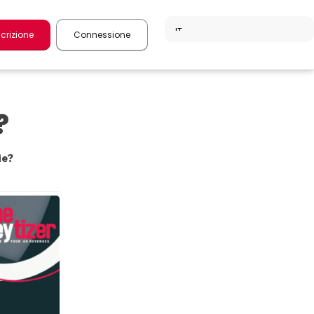
scrizione
Connessione
?
ie?