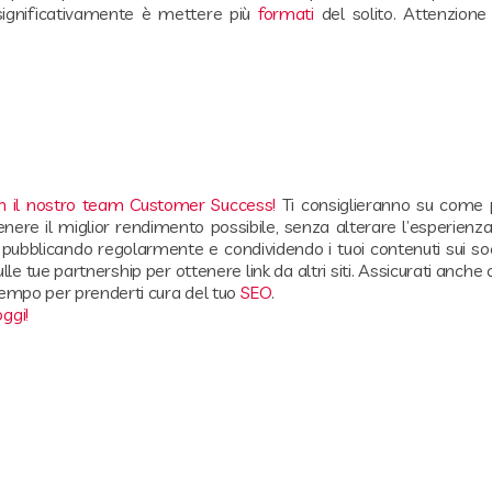
 significativamente è mettere più
formati
del solito. Attenzione
on il nostro team Customer Success!
Ti consiglieranno su come p
nere il miglior rendimento possibile, senza alterare l’esperienza
pubblicando regolarmente e condividendo i tuoi contenuti sui so
 tue partnership per ottenere link da altri siti. Assicurati anche ch
l tempo per prenderti cura del tuo
SEO
.
oggi!