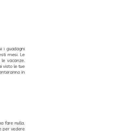
i i guadagni
esti mesi. Le
o le vacanze.
i visto le tue
menteranno in
 fare nulla.
re per vedere