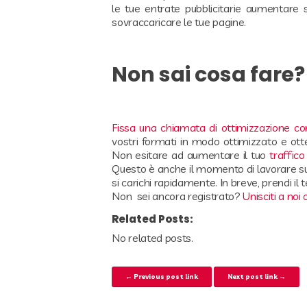
le tue entrate pubblicitarie aumentare
sovraccaricare le tue pagine.
Non sai cosa fare?
Fissa una chiamata di ottimizzazione c
vostri formati in modo ottimizzato e otte
Non esitare ad aumentare il tuo
traffico
Questo è anche il momento di lavorare sulle
si carichi rapidamente. In breve, prendi i
Non sei ancora registrato?
Unisciti a noi 
Related Posts:
No related posts.
Navigazione articoli
← Previous post link
Next post link →