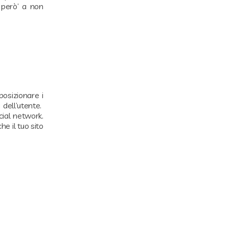
 però’ a non
osizionare i
 dell’utente.
cial network.
e il tuo sito