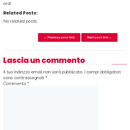
ora!
Related Posts:
No related posts.
Navigazione articoli
← Previous post link
Next post link →
Lascia un commento
Il tuo indirizzo email non sarà pubblicato.
I campi obbligatori
sono contrassegnati
*
Commento
*