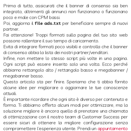
Prima di tutto, assicurati che il banner di consenso sia ben
integrato, altrimenti gli annunci non funzionano o funzionano
poco e male con CPM bassi.
Poi, aggiorna il
file ads.txt
per beneficiare sempre di nuovi
partner.
Fai attenzione! Troppi formati sulla pagina del tuo sito web
possono rallentare il suo tempo di caricamento.
Evita di integrare formati poco visibili e controlla che il banner
di consenso abbia la lista dei nostri partner/venditori.
Infine, non mettere lo stesso script più volte in una pagina.
Ogni script può essere inserito solo una volta. Ecco perché
abbiamo rettangolo alto / rettangolo basso e megabanner /
megabanner basso.
Questo articolo sta per finire. Speriamo che ti abbia fornito
alcune idee per migliorare o aggiornare le tue conoscenze
attuali.
È importante ricordare che ogni sito è diverso per contenuto e
forma. Ti abbiamo offerto alcuni modi per ottimizzare, ma la
soluzione migliore è ancora quella di prenotare una chiamata
di ottimizzazione con il nostro team di Customer Success per
essere sicuri di ottenere la migliore configurazione senza
compromettere l’esperienza utente. Prendi un
appuntamento