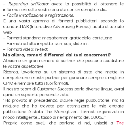
–
Reporting unificato:
avete la possibilità di ottenere le
informazioni sulle vostre entrate con un semplice clic.
–
Facile installazione e registrazione
.
E una vasta gamma di formati pubblicitari, secondo lo
standard IAB (Interactive Advertising Bureau), adatti al tuo sito
web:
– Formati standard: megabanner, grattacielo, cartellone
– Formati ad alto impatto: skin, pop, slide-in…
– Formati video: in-text
Ma allora, come ti differenzi dai tuoi concorrenti?
Abbiamo un gran numero di partner che possono soddisfare
le vostre aspettative.
Ricorda, lavoriamo su un sistema di asta che mette in
competizione i nostri partner per garantire sempre il migliore
CPM e riempire tutti i tuoi formati.
Il nostro team di Customer Success parla diverse lingue, avrai
quindi un supporto personalizzato.
“Ho provato in precedenza, alcune regie pubblicitarie, ma la
migliore che ho trovato per ottimizzare le mie entrate
pubblicitarie è stata The Moneytizer… formati organizzati in
modo intelligente… tasso di riempimento del 100%…”
Proprio come quelli che parlano di noi, unisciti a
The