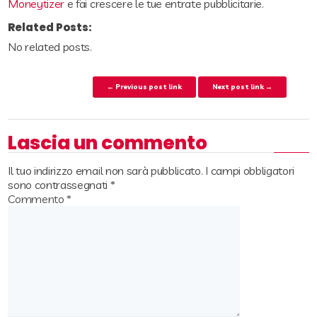
Moneytizer
e fai crescere le tue entrate pubblicitarie.
Related Posts:
No related posts.
Navigazione articoli
← Previous post link
Next post link →
Lascia un commento
Il tuo indirizzo email non sarà pubblicato.
I campi obbligatori
sono contrassegnati
*
Commento
*