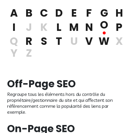
A
B
C
D
E
F
G
H
O
I
J
K
L
M
N
P
Q
R
S
T
U
V
W
X
Y
Z
Off-Page SEO
Regroupe tous les éléments hors du contrôle du
propriétaire/gestionnaire du site et qui affectent son
référencement comme la popularité des liens par
exemple.
On-Page SEO