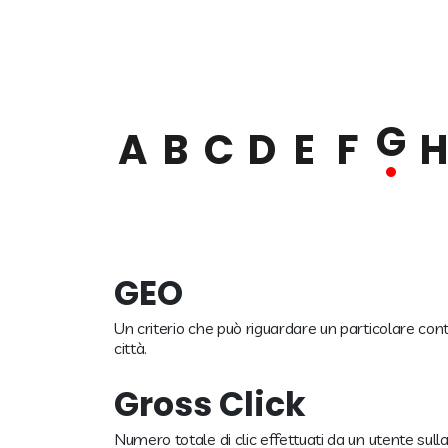
G
A
B
C
D
E
F
H
GEO
Un criterio che può riguardare un particolare con
città.
Gross Click
Numero totale di clic effettuati da un utente sul