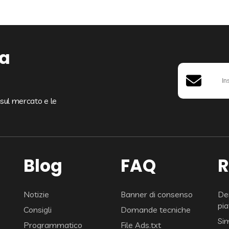
ra
i sul mercato e le
Blog
FAQ
R
Notizie
Banner di consenso
De
pi
Consigli
Domande tecniche
Si
Programmatico
File Ads.txt