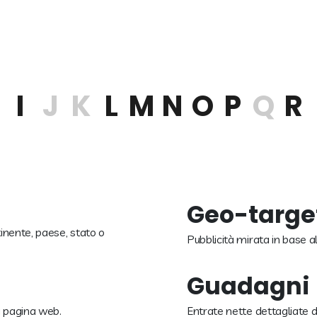
I
J
K
L
M
N
O
P
Q
R
Geo-targe
tinente, paese, stato o
Pubblicità mirata in base al
Guadagni
la pagina web.
Entrate nette dettagliate d