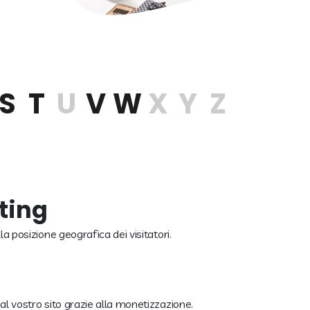
S
T
U
V
W
X
Y
Z
ting
la posizione geografica dei visitatori.
al vostro sito grazie alla monetizzazione.