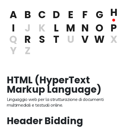
H
A
B
C
D
E
F
G
I
J
K
L
M
N
O
P
Q
R
S
T
U
V
W
X
Y
Z
HTML (HyperText
Markup Language)
Linguaggio web per la strutturazione di documenti
multimediali e testuali online.
Header Bidding